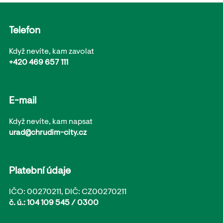
Telefon
Když nevíte, kam zavolat
+420 469 657 111
E-mail
Když nevíte, kam napsat
urad@chrudim-city.cz
Platební údaje
IČO: 00270211, DIČ: CZ00270211
č. ú.: 104 109 545 / 0300