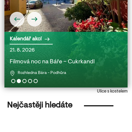
Kalendář akcí
21. 8. 2026
22. 
 a
Filmová noc na Báře – Cukrkandl
Fil
Rozhledna Bára - Podhůra
Ulice s kostelem
Nejčastěji hledáte