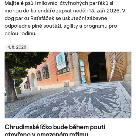
Majitelé psů i milovníci čtyřnohých parťáků si
mohou do kalendáře zapsat neděli 13. září 2026. V
dog parku Raťafáček se uskuteční zábavné
odpoledne plné soutěží, agility a programu pro
celou rodinu.
4. 8. 2026
Chrudimské íčko bude během pouti
otevřeno v omezeném režimu