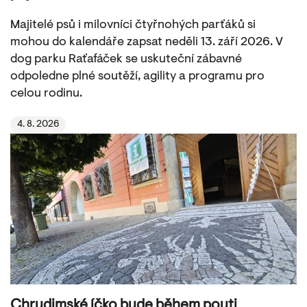
Majitelé psů i milovníci čtyřnohých parťáků si
mohou do kalendáře zapsat neděli 13. září 2026. V
dog parku Raťafáček se uskuteční zábavné
odpoledne plné soutěží, agility a programu pro
celou rodinu.
4. 8. 2026
Chrudimské íčko bude během pouti