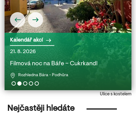
Kalendář akcí
21. 8. 2026
22. 
 a
Filmová noc na Báře – Cukrkandl
Fil
Rozhledna Bára - Podhůra
Ulice s kostelem
Nejčastěji hledáte