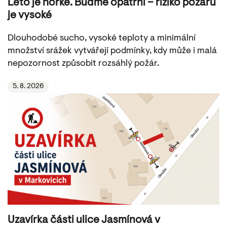
Léto je horké. Buďme opatrní – riziko požárů
je vysoké
Dlouhodobé sucho, vysoké teploty a minimální
množství srážek vytvářejí podmínky, kdy může i malá
nepozornost způsobit rozsáhlý požár.
5. 8. 2026
Uzavírka části ulice Jasmínová v