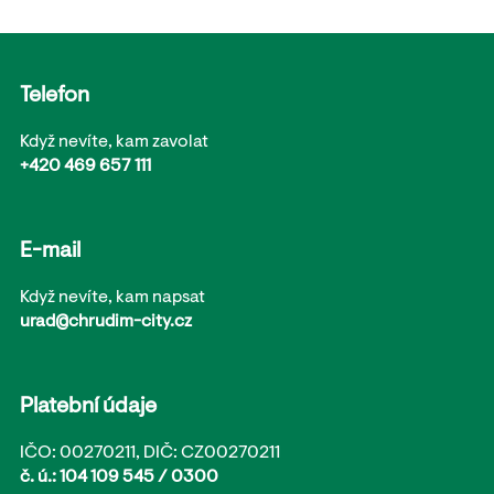
Telefon
Když nevíte, kam zavolat
+420 469 657 111
E-mail
Když nevíte, kam napsat
urad@chrudim-city.cz
Platební údaje
IČO: 00270211, DIČ: CZ00270211
č. ú.: 104 109 545 / 0300