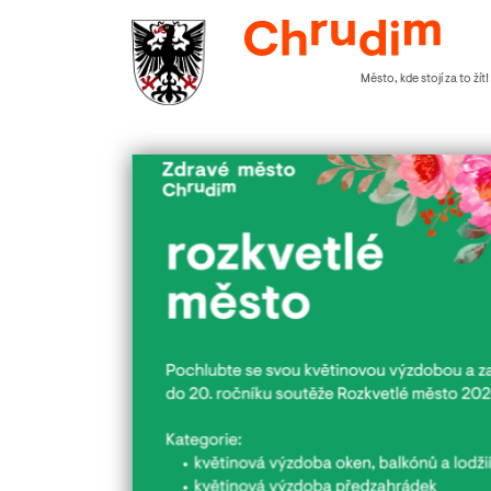
Město, kde stojí za to žít!