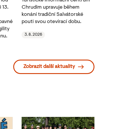
ohou
Turistické informační centrum
 13.
Chrudim upravuje během
konání tradiční Salvátorské
ábavné
pouti svou otevírací dobu.
ility
3. 8. 2026
nu.
Zobrazit další aktuality