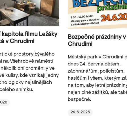
í kapitola filmu Ležáky
Bezpečné prázdniny v
ká v Chrudimi
Chrudimi
tické prostory bývalého
Městský park v Chrudimi pa
í na Všehrdově náměstí
dnes 24. června dětem,
 několik dní proměnily ve
záchranářům, policistům,
é kulisy, kde vznikají jedny
hasičům i všem, kterým zá
chologicky nejsilnějších
na tom, aby letní prázdnin
celého snímku.
nejen plné zážitků, ale tak
bezpečné.
 2026
24. 6. 2026