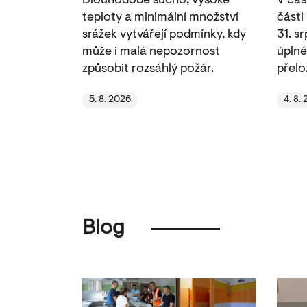
Dlouhodobé sucho, vysoké
V čás
teploty a minimální množství
části
srážek vytvářejí podmínky, kdy
31. s
může i malá nepozornost
úplné
způsobit rozsáhlý požár.
přelo
5. 8. 2026
4. 8.
Blog