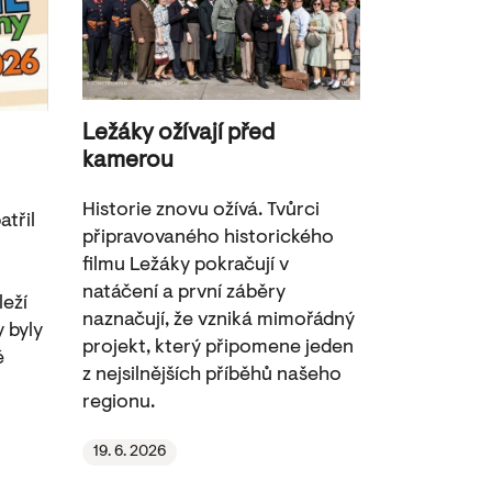
Ležáky ožívají před
kamerou
Historie znovu ožívá. Tvůrci
třil
připravovaného historického
filmu Ležáky pokračují v
natáčení a první záběry
leží
naznačují, že vzniká mimořádný
y byly
projekt, který připomene jeden
é
z nejsilnějších příběhů našeho
regionu.
19. 6. 2026