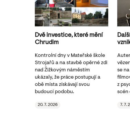
Dvě investice, které mění
Dalš
Chrudim
vzni
Kontrolní dny v Mateřské škole
Auten
Strojařů a na stavbě opěrné zdi
vězen
nad Žižkovým náměstím
se na
ukázaly, že práce postupují a
filmov
obě místa získávají svou
z psy
budoucí podobu.
scén 
20. 7. 2026
7. 7.