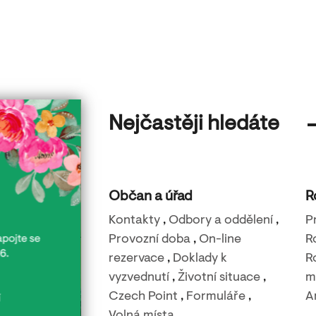
Nejčastěji hledáte
Občan a úřad
R
Kontakty
,
Odbory a oddělení
,
P
Provozní doba
,
On-line
R
rezervace
,
Doklady k
R
vyzvednutí
,
Životní situace
,
m
Czech Point
,
Formuláře
,
A