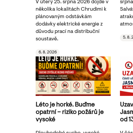
V úterý 25. srpna 2026 dojde v
srpna
několika lokalitách Chrudimi k
Salvá
plánovaným odstávkám
atrak
dodávky elektrické energie z
atmos
důvodu prací na distribuční
5. 8.
soustavě.
6. 8. 2026
Léto je horké. Buďme
Uzav
opatrní – riziko požárů je
Jasm
vysoké
od 1