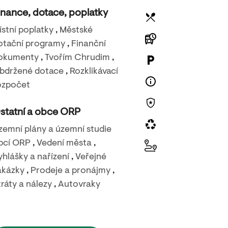
inance, dotace, poplatky
ístní poplatky
,
Městské
otační programy
,
Finanční
okumenty
,
Tvořím Chrudim
,
bdržené dotace
,
Rozklikávací
23. 8. 2026
ozpočet
Carmen story
statní a obce ORP
Městské kino Chrudim
zemní plány a územní studie
bcí ORP
,
Vedení města
,
yhlášky a nařízení
,
Veřejné
akázky
,
Prodeje a pronájmy
,
tráty a nálezy
,
Autovraky