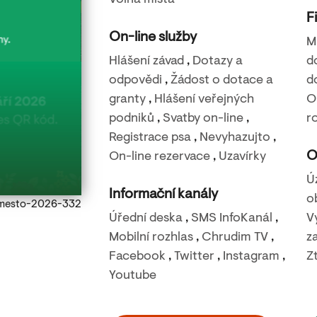
Volná místa
F
On-line služby
M
Hlášení závad
,
Dotazy a
d
odpovědi
,
Žádost o dotace a
d
granty
,
Hlášení veřejných
O
22. 8. 2026
podniků
,
Svatby on-line
,
r
Filmová noc na Báře – Nečekané léto
Registrace psa
,
Nevyhazujto
,
O
On-line rezervace
,
Uzavírky
Rozhledna Bára - Podhůra
Ú
Informační kanály
o
Ulice s kostelem
Úřední deska
,
SMS InfoKanál
,
V
Mobilní rozhlas
,
Chrudim TV
,
z
Facebook
,
Twitter
,
Instagram
,
Z
Youtube