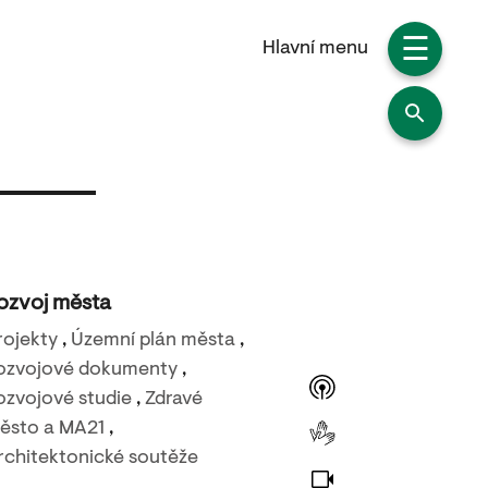
☰
Hlavní menu
ozvoj města
rojekty
,
Územní plán města
,
ozvojové dokumenty
,
ozvojové studie
,
Zdravé
ěsto a MA21
,
rchitektonické soutěže