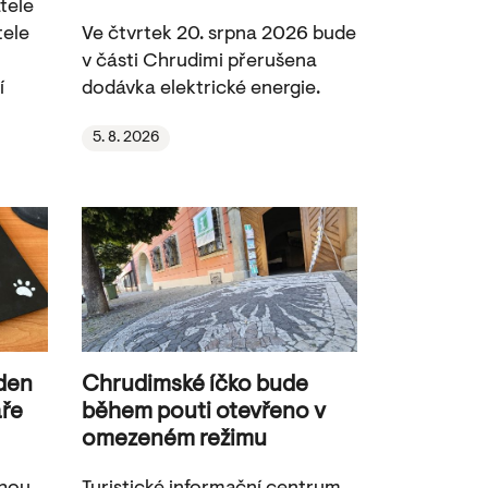
tele
tele
Ve čtvrtek 20. srpna 2026 bude
v části Chrudimi přerušena
í
dodávka elektrické energie.
5. 8. 2026
 den
Chrudimské íčko bude
aře
během pouti otevřeno v
omezeném režimu