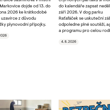
ti ulice Jasmínová v místní
čtyřnohých parťáků si m
 Markovice dojde od 13. do
do kalendáře zapsat neděli
rpna 2026 ke krátkodobé
září 2026. V dog parku
 uzavírce z důvodu
Raťafáček se uskuteční z
žky plynovodní přípojky.
odpoledne plné soutěží, ag
a programu pro celou rodi
 2026
4. 8. 2026