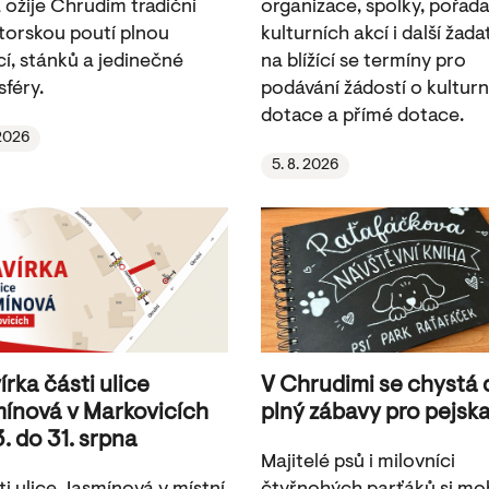
 ožije Chrudim tradiční
organizace, spolky, pořada
torskou poutí plnou
kulturních akcí i další žada
cí, stánků a jedinečné
na blížící se termíny pro
féry.
podávání žádostí o kulturn
dotace a přímé dotace.
 2026
5. 8. 2026
írka části ulice
V Chrudimi se chystá
ínová v Markovicích
plný zábavy pro pejsk
3. do 31. srpna
Majitelé psů i milovníci