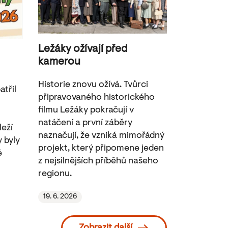
Ležáky ožívají před
kamerou
Historie znovu ožívá. Tvůrci
třil
připravovaného historického
filmu Ležáky pokračují v
natáčení a první záběry
leží
naznačují, že vzniká mimořádný
y byly
projekt, který připomene jeden
é
z nejsilnějších příběhů našeho
regionu.
19. 6. 2026