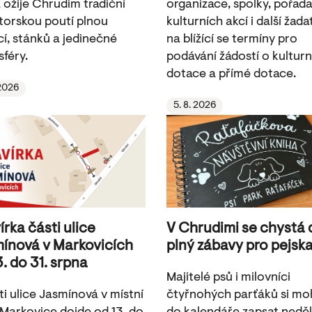
 ožije Chrudim tradiční
organizace, spolky, pořada
torskou poutí plnou
kulturních akcí i další žada
cí, stánků a jedinečné
na blížící se termíny pro
féry.
podávání žádostí o kulturn
dotace a přímé dotace.
 2026
5. 8. 2026
írka části ulice
V Chrudimi se chystá
ínová v Markovicích
plný zábavy pro pejsk
3. do 31. srpna
Majitelé psů i milovníci
ti ulice Jasmínová v místní
čtyřnohých parťáků si m