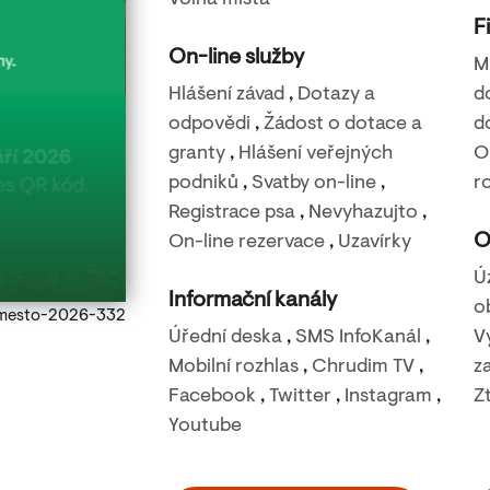
Volná místa
F
On-line služby
M
Hlášení závad
,
Dotazy a
d
odpovědi
,
Žádost o dotace a
d
granty
,
Hlášení veřejných
O
22. 8. 2026
podniků
,
Svatby on-line
,
r
Filmová noc na Báře – Nečekané léto
Registrace psa
,
Nevyhazujto
,
O
On-line rezervace
,
Uzavírky
Rozhledna Bára - Podhůra
Ú
Informační kanály
o
Ulice s kostelem
Úřední deska
,
SMS InfoKanál
,
V
Mobilní rozhlas
,
Chrudim TV
,
z
Facebook
,
Twitter
,
Instagram
,
Z
Youtube