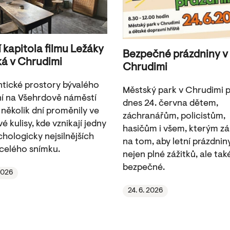
í kapitola filmu Ležáky
Bezpečné prázdniny v
ká v Chrudimi
Chrudimi
tické prostory bývalého
Městský park v Chrudimi pa
í na Všehrdově náměstí
dnes 24. června dětem,
 několik dní proměnily ve
záchranářům, policistům,
é kulisy, kde vznikají jedny
hasičům i všem, kterým zá
chologicky nejsilnějších
na tom, aby letní prázdnin
celého snímku.
nejen plné zážitků, ale tak
bezpečné.
 2026
24. 6. 2026