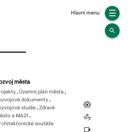
☰
Hlavní menu
ozvoj města
rojekty
,
Územní plán města
,
ozvojové dokumenty
,
ozvojové studie
,
Zdravé
ěsto a MA21
,
rchitektonické soutěže