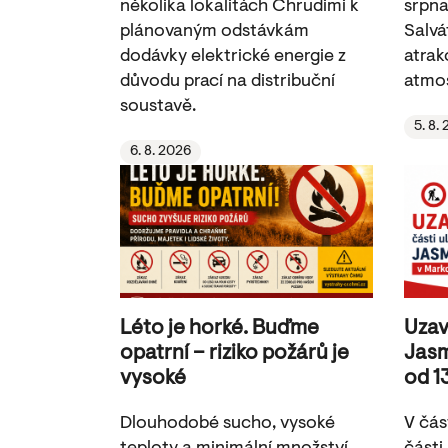
několika lokalitách Chrudimi k
srpna
plánovaným odstávkám
Salvá
dodávky elektrické energie z
atrak
důvodu prací na distribuční
atmos
soustavě.
5. 8.
6. 8. 2026
Léto je horké. Buďme
Uzav
opatrní – riziko požárů je
Jasm
vysoké
od 1
Dlouhodobé sucho, vysoké
V čás