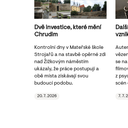
Dvě investice, které mění
Dalš
Chrudim
vzni
Kontrolní dny v Mateřské škole
Auten
Strojařů a na stavbě opěrné zdi
vězen
nad Žižkovým náměstím
se na
ukázaly, že práce postupují a
filmov
obě místa získávají svou
z psy
budoucí podobu.
scén 
20. 7. 2026
7. 7.