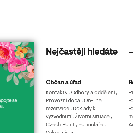
Nejčastěji hledáte
Občan a úřad
R
Kontakty
,
Odbory a oddělení
,
P
Provozní doba
,
On-line
R
rezervace
,
Doklady k
R
vyzvednutí
,
Životní situace
,
m
Czech Point
,
Formuláře
,
A