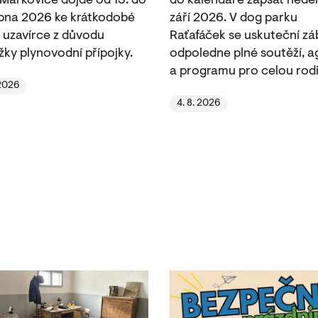
 Markovice dojde od 13. do
do kalendáře zapsat neděli
rpna 2026 ke krátkodobé
září 2026. V dog parku
 uzavírce z důvodu
Raťafáček se uskuteční z
žky plynovodní přípojky.
odpoledne plné soutěží, ag
a programu pro celou rodi
 2026
4. 8. 2026