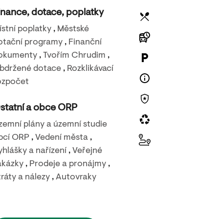
inance, dotace, poplatky
ístní poplatky
,
Městské
otační programy
,
Finanční
okumenty
,
Tvořím Chrudim
,
bdržené dotace
,
Rozklikávací
23. 8. 2026
ozpočet
Carmen story
statní a obce ORP
Městské kino Chrudim
zemní plány a územní studie
bcí ORP
,
Vedení města
,
yhlášky a nařízení
,
Veřejné
akázky
,
Prodeje a pronájmy
,
tráty a nálezy
,
Autovraky