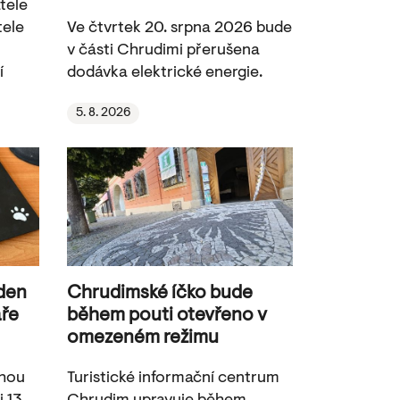
tele
tele
Ve čtvrtek 20. srpna 2026 bude
v části Chrudimi přerušena
í
dodávka elektrické energie.
5. 8. 2026
 den
Chrudimské íčko bude
aře
během pouti otevřeno v
omezeném režimu
ohou
Turistické informační centrum