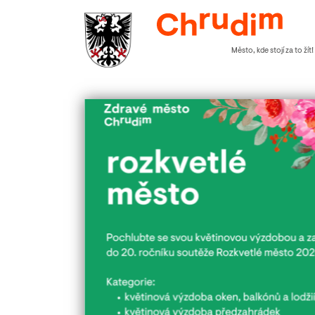
Město, kde stojí za to žít!