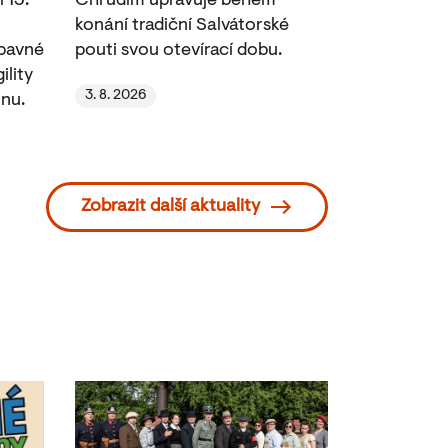
 13.
Chrudim upravuje během
konání tradiční Salvátorské
ábavné
pouti svou otevírací dobu.
ility
3. 8. 2026
nu.
Zobrazit další aktuality