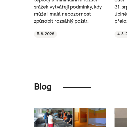
teploty a minimální množství
části
srážek vytvářejí podmínky, kdy
31. s
může i malá nepozornost
úplné
způsobit rozsáhlý požár.
přelo
5. 8. 2026
4. 8.
Blog