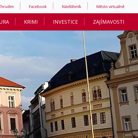
Chrudim
Facebook
Návštěvník
Město virtuálně
URA
KRIMI
INVESTICE
ZAJÍMAVOSTI