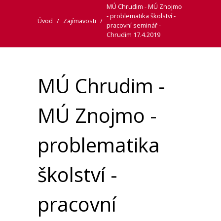
MÚ Chrudim - MÚ Znojmo
- problematika školství -
Úvod
/
Zajímavosti
/
pracovní seminář -
Chrudim 17.4.2019
MÚ Chrudim -
MÚ Znojmo -
problematika
školství -
pracovní