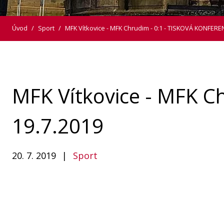
Úvod
/
Sport
/
MFK Vítkovice - MFK Chrudim - 0:1 - TISKOVÁ KONFEREN
MFK Vítkovice - MFK C
19.7.2019
20. 7. 2019
|
Sport