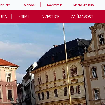
Chrudim
Facebook
Návštěvník
Město virtuálně
URA
KRIMI
INVESTICE
ZAJÍMAVOSTI