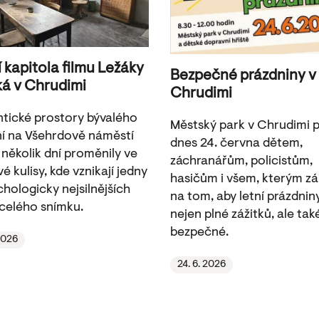
í kapitola filmu Ležáky
Bezpečné prázdniny v
ká v Chrudimi
Chrudimi
tické prostory bývalého
Městský park v Chrudimi pa
í na Všehrdově náměstí
dnes 24. června dětem,
 několik dní proměnily ve
záchranářům, policistům,
é kulisy, kde vznikají jedny
hasičům i všem, kterým zá
chologicky nejsilnějších
na tom, aby letní prázdnin
celého snímku.
nejen plné zážitků, ale tak
bezpečné.
 2026
24. 6. 2026