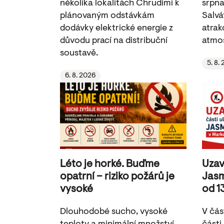
několika lokalitách Chrudimi k
srpna
plánovaným odstávkám
Salvá
dodávky elektrické energie z
atrak
důvodu prací na distribuční
atmos
soustavě.
5. 8.
6. 8. 2026
Léto je horké. Buďme
Uzav
opatrní – riziko požárů je
Jasm
vysoké
od 1
Dlouhodobé sucho, vysoké
V čás