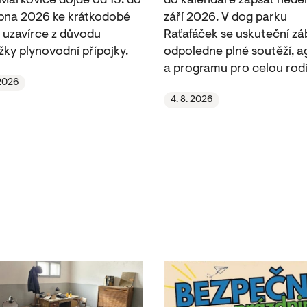
 Markovice dojde od 13. do
do kalendáře zapsat neděli
rpna 2026 ke krátkodobé
září 2026. V dog parku
 uzavírce z důvodu
Raťafáček se uskuteční z
žky plynovodní přípojky.
odpoledne plné soutěží, ag
a programu pro celou rodi
 2026
4. 8. 2026