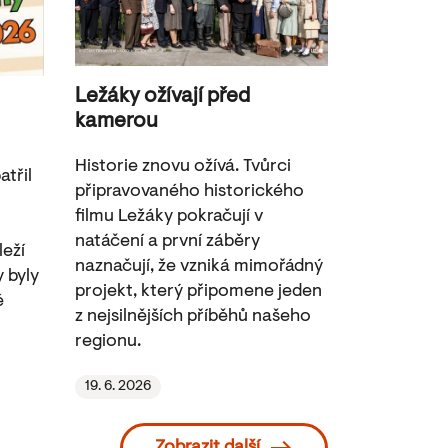
Ležáky ožívají před
kamerou
Historie znovu ožívá. Tvůrci
třil
připravovaného historického
filmu Ležáky pokračují v
natáčení a první záběry
leží
naznačují, že vzniká mimořádný
y byly
projekt, který připomene jeden
é
z nejsilnějších příběhů našeho
regionu.
19. 6. 2026