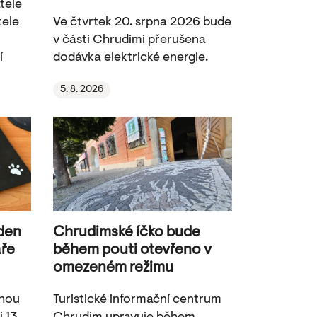
tele
tele
Ve čtvrtek 20. srpna 2026 bude
v části Chrudimi přerušena
í
dodávka elektrické energie.
5. 8. 2026
 den
Chrudimské íčko bude
aře
během pouti otevřeno v
omezeném režimu
ohou
Turistické informační centrum