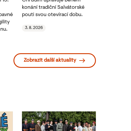
 13.
Chrudim upravuje během
konání tradiční Salvátorské
ábavné
pouti svou otevírací dobu.
ility
3. 8. 2026
nu.
Zobrazit další aktuality