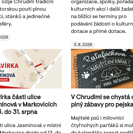
 ožije Chrudim tradiční
organizace, spolky, pořada
torskou poutí plnou
kulturních akcí i další žada
cí, stánků a jedinečné
na blížící se termíny pro
féry.
podávání žádostí o kulturn
dotace a přímé dotace.
 2026
5. 8. 2026
írka části ulice
V Chrudimi se chystá
ínová v Markovicích
plný zábavy pro pejsk
3. do 31. srpna
Majitelé psů i milovníci
ti ulice Jasmínová v místní
čtyřnohých parťáků si m