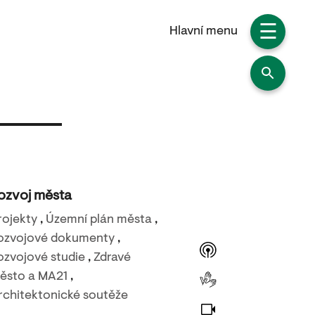
☰
Hlavní menu
ozvoj města
rojekty
,
Územní plán města
,
ozvojové dokumenty
,
ozvojové studie
,
Zdravé
ěsto a MA21
,
rchitektonické soutěže