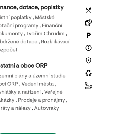
inance, dotace, poplatky
ístní poplatky
,
Městské
otační programy
,
Finanční
okumenty
,
Tvořím Chrudim
,
bdržené dotace
,
Rozklikávací
23. 8. 2026
ozpočet
Carmen story
statní a obce ORP
Městské kino Chrudim
zemní plány a územní studie
bcí ORP
,
Vedení města
,
yhlášky a nařízení
,
Veřejné
akázky
,
Prodeje a pronájmy
,
tráty a nálezy
,
Autovraky