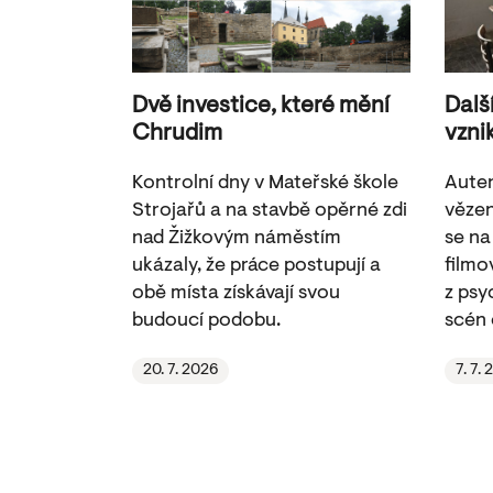
Dvě investice, které mění
Dalš
Chrudim
vzni
Kontrolní dny v Mateřské škole
Auten
Strojařů a na stavbě opěrné zdi
vězen
nad Žižkovým náměstím
se na
ukázaly, že práce postupují a
filmov
obě místa získávají svou
z psy
budoucí podobu.
scén 
20. 7. 2026
7. 7.