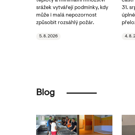
teploty a minimální množství
části
srážek vytvářejí podmínky, kdy
31. s
může i malá nepozornost
úplné
způsobit rozsáhlý požár.
přelo
5. 8. 2026
4. 8.
Blog