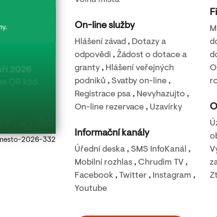
Volná místa
F
On-line služby
M
Hlášení závad
,
Dotazy a
d
odpovědi
,
Žádost o dotace a
d
granty
,
Hlášení veřejných
O
22. 8. 2026
podniků
,
Svatby on-line
,
r
Filmová noc na Báře – Nečekané léto
Registrace psa
,
Nevyhazujto
,
O
On-line rezervace
,
Uzavírky
Rozhledna Bára - Podhůra
Ú
Informační kanály
o
Ulice s kostelem
Úřední deska
,
SMS InfoKanál
,
V
Mobilní rozhlas
,
Chrudim TV
,
z
Facebook
,
Twitter
,
Instagram
,
Z
Youtube