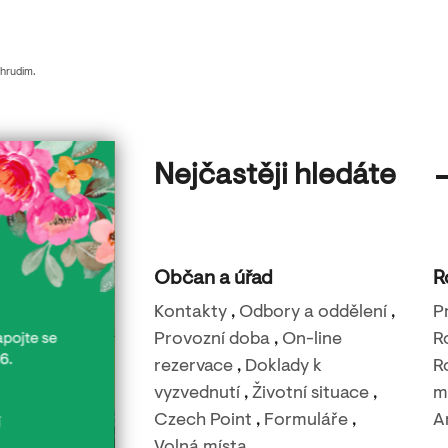
Chrudim.
Nejčastěji hledáte
Občan a úřad
R
Kontakty
,
Odbory a oddělení
,
P
Provozní doba
,
On-line
R
rezervace
,
Doklady k
R
vyzvednutí
,
Životní situace
,
m
Czech Point
,
Formuláře
,
A