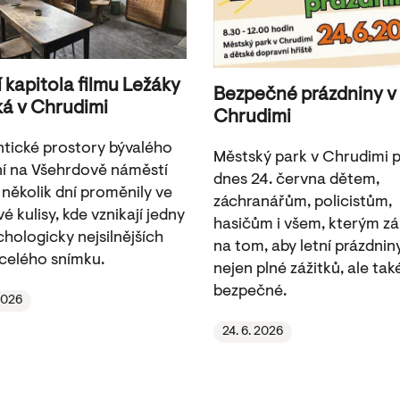
í kapitola filmu Ležáky
Bezpečné prázdniny v
ká v Chrudimi
Chrudimi
tické prostory bývalého
Městský park v Chrudimi pa
í na Všehrdově náměstí
dnes 24. června dětem,
 několik dní proměnily ve
záchranářům, policistům,
é kulisy, kde vznikají jedny
hasičům i všem, kterým zá
chologicky nejsilnějších
na tom, aby letní prázdnin
celého snímku.
nejen plné zážitků, ale tak
bezpečné.
 2026
24. 6. 2026