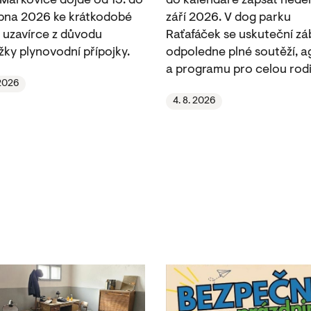
 Markovice dojde od 13. do
do kalendáře zapsat neděli
rpna 2026 ke krátkodobé
září 2026. V dog parku
 uzavírce z důvodu
Raťafáček se uskuteční z
žky plynovodní přípojky.
odpoledne plné soutěží, ag
a programu pro celou rodi
 2026
4. 8. 2026