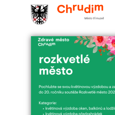
Město tří muzeí!