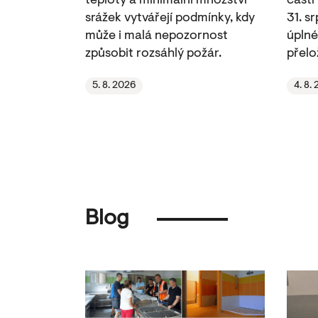
teploty a minimální množství
části
srážek vytvářejí podmínky, kdy
31. s
může i malá nepozornost
úplné
způsobit rozsáhlý požár.
přelo
5. 8. 2026
4. 8.
Blog