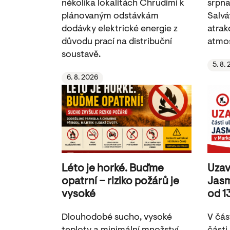
několika lokalitách Chrudimi k
srpna
plánovaným odstávkám
Salvá
dodávky elektrické energie z
atrak
důvodu prací na distribuční
atmos
soustavě.
5. 8.
6. 8. 2026
Léto je horké. Buďme
Uzav
opatrní – riziko požárů je
Jasm
vysoké
od 1
Dlouhodobé sucho, vysoké
V čás