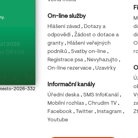
Volná místa
F
On-line služby
M
Hlášení závad
,
Dotazy a
d
odpovědi
,
Žádost o dotace a
d
granty
,
Hlášení veřejných
O
22. 8. 2026
podniků
,
Svatby on-line
,
r
Filmová noc na Báře – Nečekané léto
Registrace psa
,
Nevyhazujto
,
O
On-line rezervace
,
Uzavírky
Rozhledna Bára - Podhůra
Ú
Informační kanály
o
Ulice s kostelem
Úřední deska
,
SMS InfoKanál
,
V
Mobilní rozhlas
,
Chrudim TV
,
z
Facebook
,
Twitter
,
Instagram
,
Z
Youtube