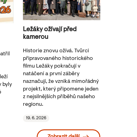
Ležáky ožívají před
kamerou
Historie znovu ožívá. Tvůrci
třil
připravovaného historického
filmu Ležáky pokračují v
natáčení a první záběry
leží
naznačují, že vzniká mimořádný
y byly
projekt, který připomene jeden
é
z nejsilnějších příběhů našeho
regionu.
19. 6. 2026