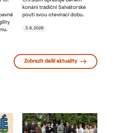
 13.
Chrudim upravuje během
konání tradiční Salvátorské
ábavné
pouti svou otevírací dobu.
ility
3. 8. 2026
nu.
Zobrazit další aktuality