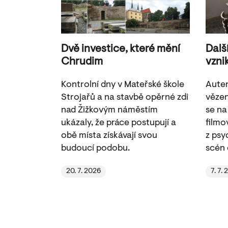
Dvě investice, které mění
Dalš
Chrudim
vzni
Kontrolní dny v Mateřské škole
Auten
Strojařů a na stavbě opěrné zdi
vězen
nad Žižkovým náměstím
se na
ukázaly, že práce postupují a
filmov
obě místa získávají svou
z psy
budoucí podobu.
scén 
20. 7. 2026
7. 7.