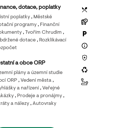
inance, dotace, poplatky
ístní poplatky
,
Městské
otační programy
,
Finanční
okumenty
,
Tvořím Chrudim
,
bdržené dotace
,
Rozklikávací
23. 8. 2026
ozpočet
Carmen story
statní a obce ORP
Městské kino Chrudim
zemní plány a územní studie
bcí ORP
,
Vedení města
,
yhlášky a nařízení
,
Veřejné
akázky
,
Prodeje a pronájmy
,
tráty a nálezy
,
Autovraky