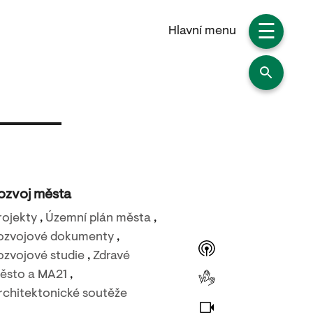
☰
Hlavní menu
ozvoj města
rojekty
,
Územní plán města
,
ozvojové dokumenty
,
ozvojové studie
,
Zdravé
ěsto a MA21
,
rchitektonické soutěže