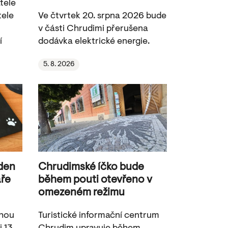
tele
tele
Ve čtvrtek 20. srpna 2026 bude
v části Chrudimi přerušena
í
dodávka elektrické energie.
5. 8. 2026
 den
Chrudimské íčko bude
aře
během pouti otevřeno v
omezeném režimu
ohou
Turistické informační centrum