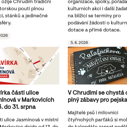
 ožije Chrudim tradiční
organizace, spolky, pořada
torskou poutí plnou
kulturních akcí i další žada
cí, stánků a jedinečné
na blížící se termíny pro
féry.
podávání žádostí o kulturn
dotace a přímé dotace.
 2026
5. 8. 2026
írka části ulice
V Chrudimi se chystá
ínová v Markovicích
plný zábavy pro pejsk
3. do 31. srpna
Majitelé psů i milovníci
ti ulice Jasmínová v místní
čtyřnohých parťáků si m