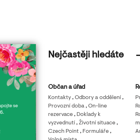
Nejčastěji hledáte
Občan a úřad
R
Kontakty
,
Odbory a oddělení
,
P
Provozní doba
,
On-line
R
rezervace
,
Doklady k
R
vyzvednutí
,
Životní situace
,
m
Czech Point
,
Formuláře
,
A