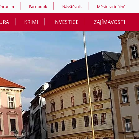
Chrudim
Facebook
Návštěvník
Město virtuálně
URA
KRIMI
INVESTICE
ZAJÍMAVOSTI