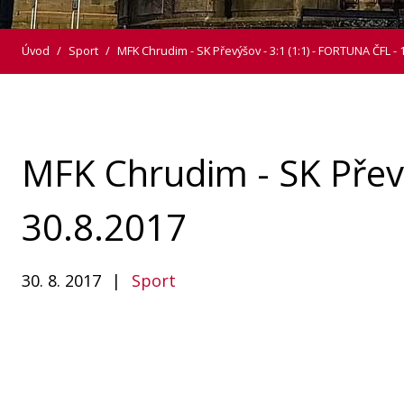
Úvod
/
Sport
/
MFK Chrudim - SK Převýšov - 3:1 (1:1) - FORTUNA ČFL - 1
MFK Chrudim - SK Převý
30.8.2017
30. 8. 2017
|
Sport