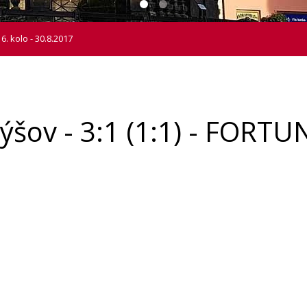
6. kolo - 30.8.2017
šov - 3:1 (1:1) - FORTUN