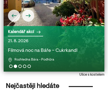
Kalendář akcí
21. 8. 2026
22. 
 a
Filmová noc na Báře – Cukrkandl
Fil
Rozhledna Bára - Podhůra
Ulice s kostelem
Nejčastěji hledáte