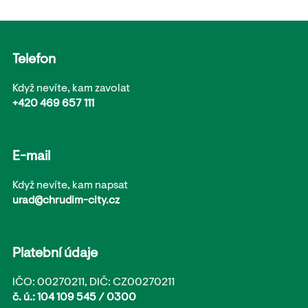
Telefon
Když nevíte, kam zavolat
+420 469 657 111
E-mail
Když nevíte, kam napsat
urad@chrudim-city.cz
Platební údaje
IČO: 00270211, DIČ: CZ00270211
č. ú.: 104 109 545 / 0300