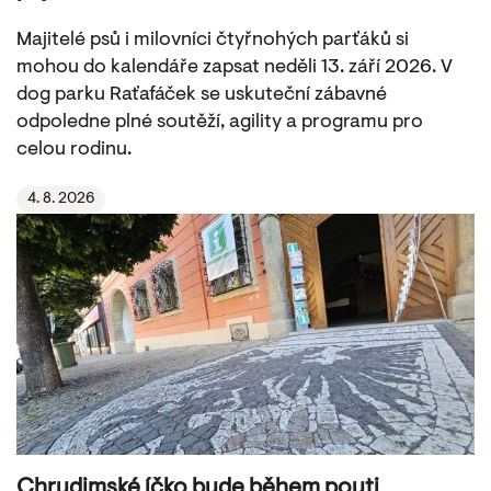
Majitelé psů i milovníci čtyřnohých parťáků si
mohou do kalendáře zapsat neděli 13. září 2026. V
dog parku Raťafáček se uskuteční zábavné
odpoledne plné soutěží, agility a programu pro
celou rodinu.
4. 8. 2026
Chrudimské íčko bude během pouti