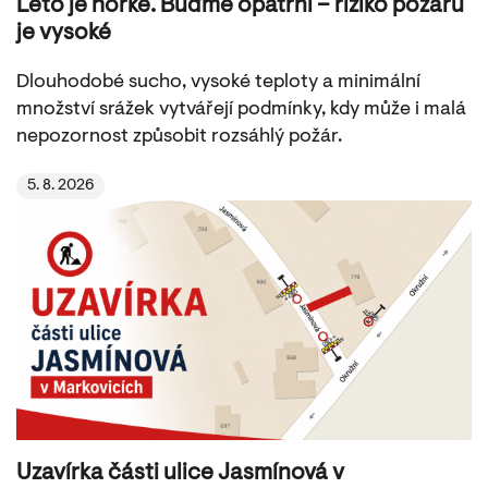
Léto je horké. Buďme opatrní – riziko požárů
je vysoké
Dlouhodobé sucho, vysoké teploty a minimální
množství srážek vytvářejí podmínky, kdy může i malá
nepozornost způsobit rozsáhlý požár.
5. 8. 2026
Uzavírka části ulice Jasmínová v