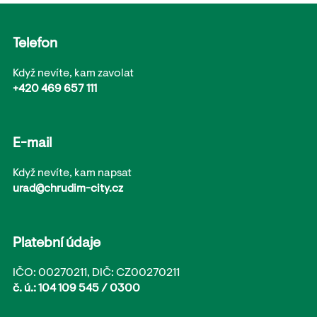
Telefon
Když nevíte, kam zavolat
+420 469 657 111
E-mail
Když nevíte, kam napsat
urad@chrudim-city.cz
Platební údaje
IČO: 00270211, DIČ: CZ00270211
č. ú.: 104 109 545 / 0300