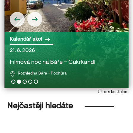
Kalendář akcí
21. 8. 2026
22. 
 a
Filmová noc na Báře – Cukrkandl
Fil
Rozhledna Bára - Podhůra
Ulice s kostelem
Nejčastěji hledáte