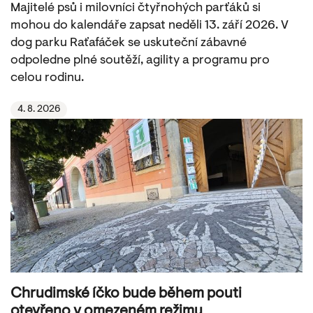
Majitelé psů i milovníci čtyřnohých parťáků si
mohou do kalendáře zapsat neděli 13. září 2026. V
dog parku Raťafáček se uskuteční zábavné
odpoledne plné soutěží, agility a programu pro
celou rodinu.
4. 8. 2026
Chrudimské íčko bude během pouti
otevřeno v omezeném režimu