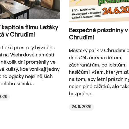
í kapitola filmu Ležáky
Bezpečné prázdniny v
ká v Chrudimi
Chrudimi
tické prostory bývalého
Městský park v Chrudimi pa
í na Všehrdově náměstí
dnes 24. června dětem,
 několik dní proměnily ve
záchranářům, policistům,
é kulisy, kde vznikají jedny
hasičům i všem, kterým zá
chologicky nejsilnějších
na tom, aby letní prázdnin
celého snímku.
nejen plné zážitků, ale tak
bezpečné.
 2026
24. 6. 2026