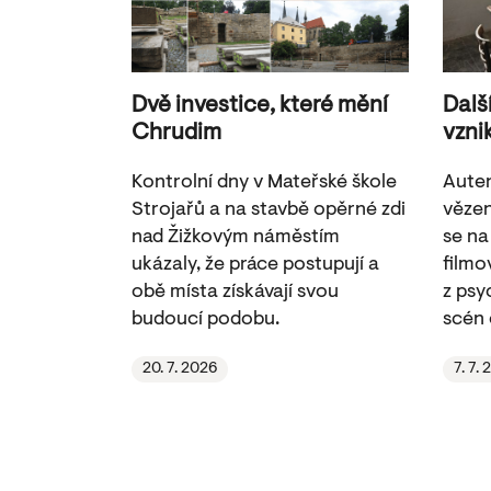
Dvě investice, které mění
Dalš
Chrudim
vzni
Kontrolní dny v Mateřské škole
Auten
Strojařů a na stavbě opěrné zdi
vězen
nad Žižkovým náměstím
se na
ukázaly, že práce postupují a
filmov
obě místa získávají svou
z psy
budoucí podobu.
scén 
20. 7. 2026
7. 7.