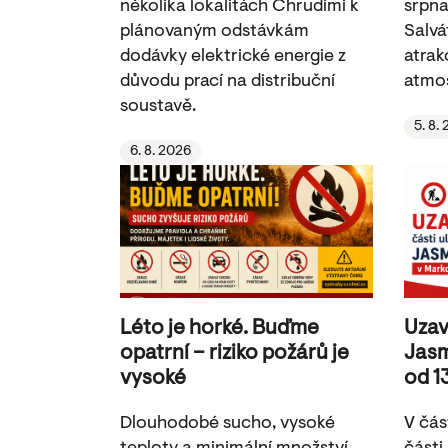
několika lokalitách Chrudimi k
srpna
plánovaným odstávkám
Salvá
dodávky elektrické energie z
atrak
důvodu prací na distribuční
atmos
soustavě.
5. 8.
6. 8. 2026
Léto je horké. Buďme
Uzav
opatrní – riziko požárů je
Jasm
vysoké
od 1
Dlouhodobé sucho, vysoké
V čás