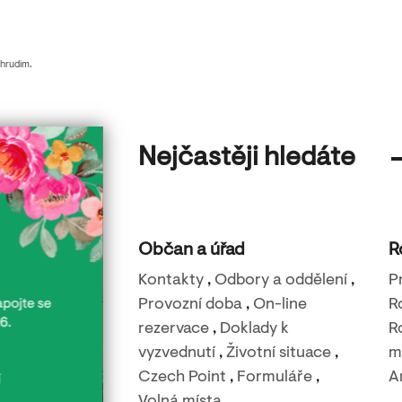
Chrudim.
Nejčastěji hledáte
Občan a úřad
R
Kontakty
,
Odbory a oddělení
,
P
Provozní doba
,
On-line
R
rezervace
,
Doklady k
R
vyzvednutí
,
Životní situace
,
m
Czech Point
,
Formuláře
,
A