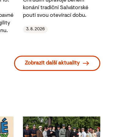
 13.
Chrudim upravuje během
konání tradiční Salvátorské
ábavné
pouti svou otevírací dobu.
ility
3. 8. 2026
nu.
Zobrazit další aktuality