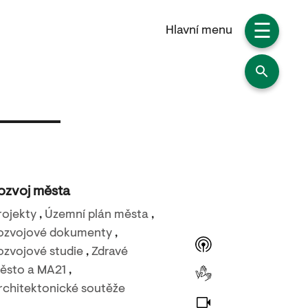
☰
Hlavní menu
ozvoj města
rojekty
,
Územní plán města
,
ozvojové dokumenty
,
ozvojové studie
,
Zdravé
ěsto a MA21
,
rchitektonické soutěže