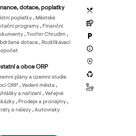
inance, dotace, poplatky
ístní poplatky
,
Městské
otační programy
,
Finanční
okumenty
,
Tvořím Chrudim
,
bdržené dotace
,
Rozklikávací
23. 8. 2026
ozpočet
Carmen story
statní a obce ORP
Městské kino Chrudim
zemní plány a územní studie
bcí ORP
,
Vedení města
,
yhlášky a nařízení
,
Veřejné
akázky
,
Prodeje a pronájmy
,
tráty a nálezy
,
Autovraky