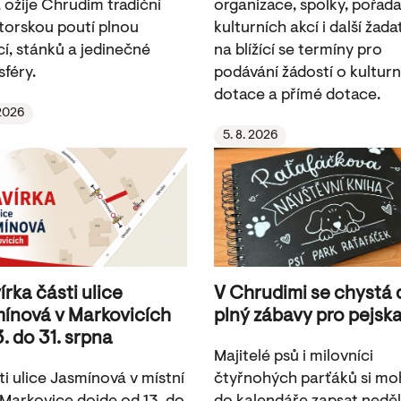
 ožije Chrudim tradiční
organizace, spolky, pořada
torskou poutí plnou
kulturních akcí i další žada
cí, stánků a jedinečné
na blížící se termíny pro
féry.
podávání žádostí o kulturn
dotace a přímé dotace.
 2026
5. 8. 2026
írka části ulice
V Chrudimi se chystá
ínová v Markovicích
plný zábavy pro pejsk
3. do 31. srpna
Majitelé psů i milovníci
ti ulice Jasmínová v místní
čtyřnohých parťáků si m