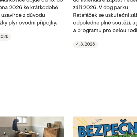
 Markovice dojde od 13. do
do kalendáře zapsat neděli
rpna 2026 ke krátkodobé
září 2026. V dog parku
 uzavírce z důvodu
Raťafáček se uskuteční z
žky plynovodní přípojky.
odpoledne plné soutěží, ag
a programu pro celou rodi
 2026
4. 8. 2026