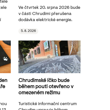
tele
tele
Ve čtvrtek 20. srpna 2026 bude
v části Chrudimi přerušena
í
dodávka elektrické energie.
5. 8. 2026
 den
Chrudimské íčko bude
aře
během pouti otevřeno v
omezeném režimu
ohou
Turistické informační centrum