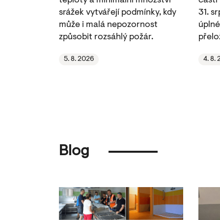
teploty a minimální množství
části
srážek vytvářejí podmínky, kdy
31. s
může i malá nepozornost
úplné
způsobit rozsáhlý požár.
přelo
5. 8. 2026
4. 8.
Blog