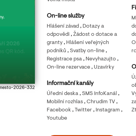
Volná místa
F
On-line služby
M
Hlášení závad
,
Dotazy a
d
odpovědi
,
Žádost o dotace a
d
granty
,
Hlášení veřejných
O
22. 8. 2026
podniků
,
Svatby on-line
,
r
Filmová noc na Báře – Nečekané léto
Registrace psa
,
Nevyhazujto
,
O
On-line rezervace
,
Uzavírky
Rozhledna Bára - Podhůra
Ú
Informační kanály
o
Ulice s kostelem
Úřední deska
,
SMS InfoKanál
,
V
Mobilní rozhlas
,
Chrudim TV
,
z
Facebook
,
Twitter
,
Instagram
,
Z
Youtube