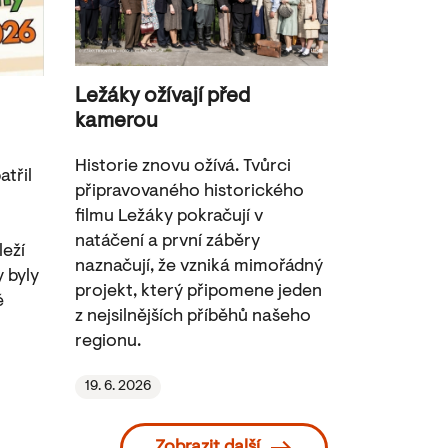
Ležáky ožívají před
kamerou
Historie znovu ožívá. Tvůrci
třil
připravovaného historického
filmu Ležáky pokračují v
natáčení a první záběry
leží
naznačují, že vzniká mimořádný
y byly
projekt, který připomene jeden
é
z nejsilnějších příběhů našeho
regionu.
19. 6. 2026