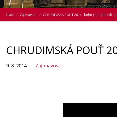
Úvod
/
Zajímavosti
/
CHRUDIMSKÁ POUŤ 2014 - koho jsme potkali - pá
CHRUDIMSKÁ POUŤ 2014 
9. 8. 2014
|
Zajímavosti