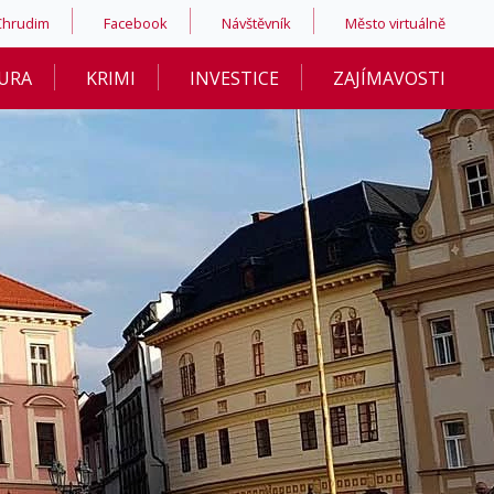
Chrudim
Facebook
Návštěvník
Město virtuálně
URA
KRIMI
INVESTICE
ZAJÍMAVOSTI