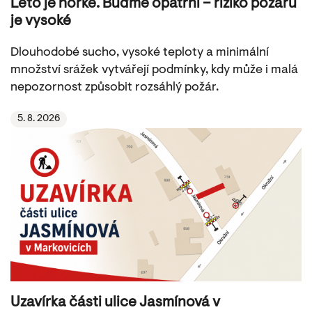
Léto je horké. Buďme opatrní – riziko požárů
je vysoké
Dlouhodobé sucho, vysoké teploty a minimální
množství srážek vytvářejí podmínky, kdy může i malá
nepozornost způsobit rozsáhlý požár.
5. 8. 2026
Uzavírka části ulice Jasmínová v