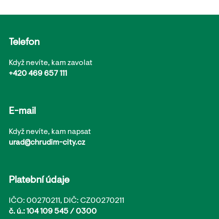
Telefon
Když nevíte, kam zavolat
+420 469 657 111
E-mail
Když nevíte, kam napsat
urad@chrudim-city.cz
Platební údaje
IČO: 00270211, DIČ: CZ00270211
č. ú.: 104 109 545 / 0300