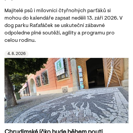
Majitelé psů i milovníci čtyřnohých parťáků si
mohou do kalendáře zapsat neděli 13. září 2026. V
dog parku Raťafáček se uskuteční zábavné
odpoledne plné soutěží, agility a programu pro
celou rodinu.
4. 8. 2026
Chrudimské íčko bude během pouti