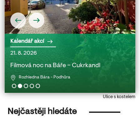
Kalendář akcí
21. 8. 2026
22. 
 a
Filmová noc na Báře – Cukrkandl
Fil
Rozhledna Bára - Podhůra
Ulice s kostelem
Nejčastěji hledáte