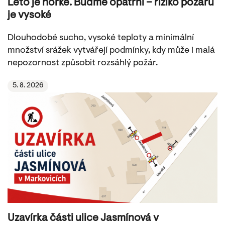
Léto je horké. Buďme opatrní – riziko požárů
je vysoké
Dlouhodobé sucho, vysoké teploty a minimální
množství srážek vytvářejí podmínky, kdy může i malá
nepozornost způsobit rozsáhlý požár.
5. 8. 2026
Uzavírka části ulice Jasmínová v