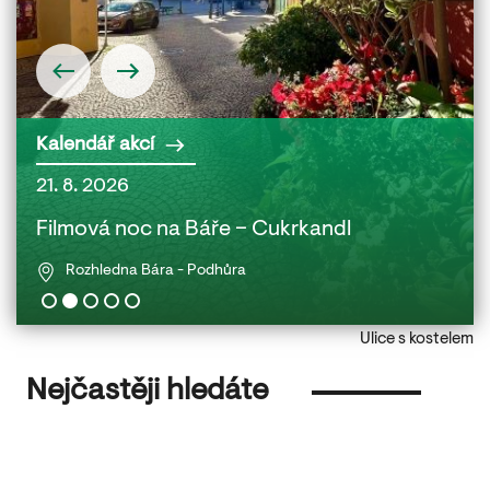
Kalendář akcí
21. 8. 2026
22. 
 a
Filmová noc na Báře – Cukrkandl
Fil
Rozhledna Bára - Podhůra
Ulice s kostelem
Nejčastěji hledáte