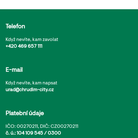
Telefon
Když nevíte, kam zavolat
+420 469 657 111
E-mail
Když nevíte, kam napsat
urad@chrudim-city.cz
Platební údaje
IČO: 00270211, DIČ: CZ00270211
č. ú.: 104 109 545 / 0300