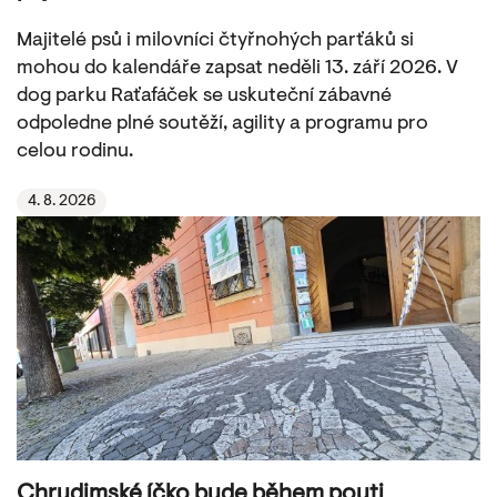
Majitelé psů i milovníci čtyřnohých parťáků si
mohou do kalendáře zapsat neděli 13. září 2026. V
dog parku Raťafáček se uskuteční zábavné
odpoledne plné soutěží, agility a programu pro
celou rodinu.
4. 8. 2026
Chrudimské íčko bude během pouti