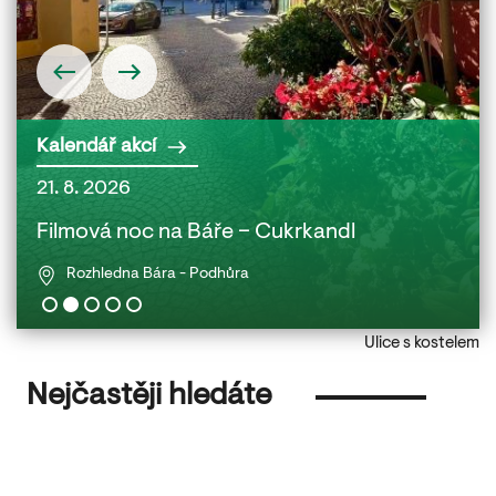
Kalendář akcí
21. 8. 2026
22. 
 a
Filmová noc na Báře – Cukrkandl
Fil
Rozhledna Bára - Podhůra
Ulice s kostelem
Nejčastěji hledáte