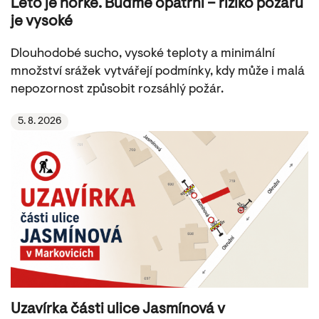
Léto je horké. Buďme opatrní – riziko požárů
je vysoké
Dlouhodobé sucho, vysoké teploty a minimální
množství srážek vytvářejí podmínky, kdy může i malá
nepozornost způsobit rozsáhlý požár.
5. 8. 2026
Uzavírka části ulice Jasmínová v