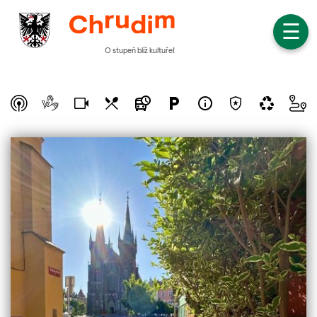
☰
O stupeň blíž kultuře!