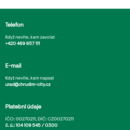
Telefon
Když nevíte, kam zavolat
+420 469 657 111
E-mail
Když nevíte, kam napsat
urad@chrudim-city.cz
Platební údaje
IČO: 00270211, DIČ: CZ00270211
č. ú.: 104 109 545 / 0300