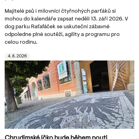
Majitelé psů i milovníci čtyřnohých parťáků si
mohou do kalendáře zapsat neděli 13. září 2026. V
dog parku Raťafáček se uskuteční zábavné
odpoledne plné soutěží, agility a programu pro
celou rodinu.
4. 8. 2026
Chrudimské íčko bude během pouti