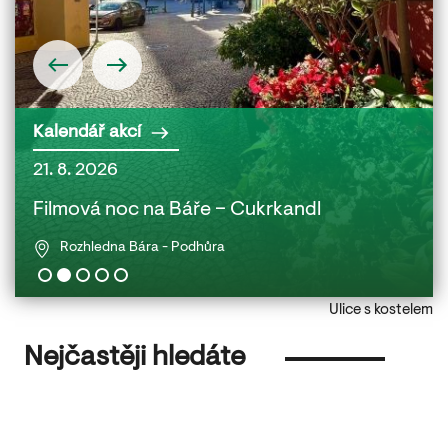
Kalendář akcí
21. 8. 2026
22. 
 a
Filmová noc na Báře – Cukrkandl
Fil
Rozhledna Bára - Podhůra
Ulice s kostelem
Nejčastěji hledáte