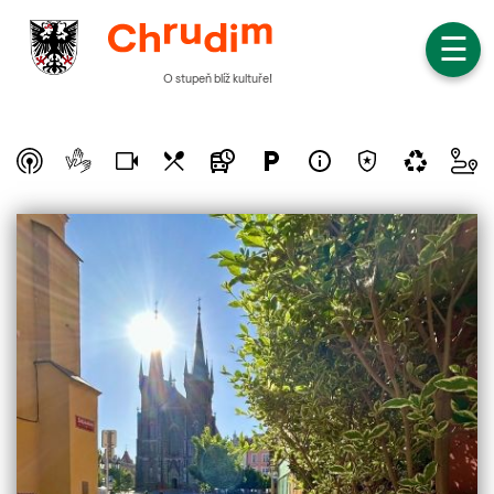
☰
O stupeň blíž kultuře!