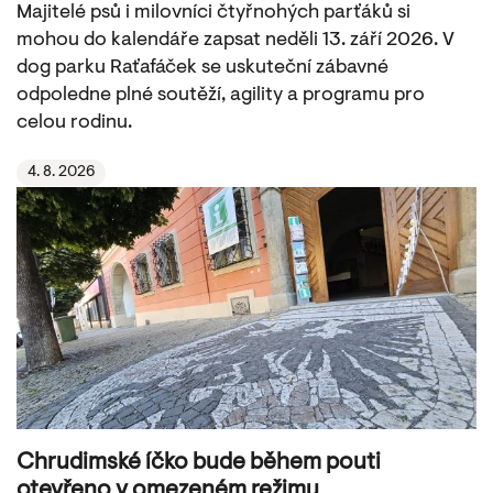
Majitelé psů i milovníci čtyřnohých parťáků si
mohou do kalendáře zapsat neděli 13. září 2026. V
dog parku Raťafáček se uskuteční zábavné
odpoledne plné soutěží, agility a programu pro
celou rodinu.
4. 8. 2026
Chrudimské íčko bude během pouti
otevřeno v omezeném režimu