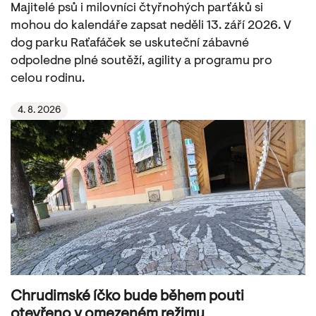
Majitelé psů i milovníci čtyřnohých parťáků si
mohou do kalendáře zapsat neděli 13. září 2026. V
dog parku Raťafáček se uskuteční zábavné
odpoledne plné soutěží, agility a programu pro
celou rodinu.
4. 8. 2026
Chrudimské íčko bude během pouti
otevřeno v omezeném režimu