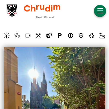
☰
Město tří muzeí!