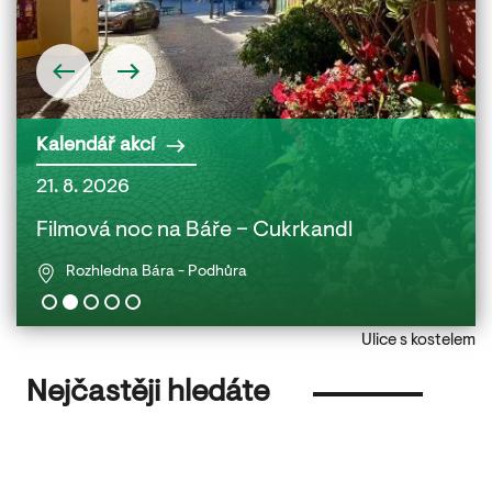
Kalendář akcí
21. 8. 2026
22. 
 a
Filmová noc na Báře – Cukrkandl
Fil
Rozhledna Bára - Podhůra
Ulice s kostelem
Nejčastěji hledáte